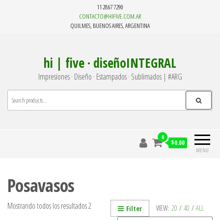
Skip
11 2867 7290
to
CONTACTO@HIFIVE.COM.AR
QUILMES, BUENOS AIRES, ARGENTINA
the
content
hi | five · diseñoINTEGRAL
Impresiones · Diseño · Estampados · Sublimados | #ARG
0
$0.00
MENU
Posavasos
Mostrando todos los resultados 2
VIEW:
20
/
40
/
ALL
Filter