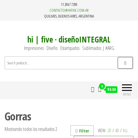
Skip
11 2867 7290
to
CONTACTO@HIFIVE.COM.AR
QUILMES, BUENOS AIRES, ARGENTINA
the
content
hi | five · diseñoINTEGRAL
Impresiones · Diseño · Estampados · Sublimados | #ARG
0
$0.00
MENU
Gorras
Mostrando todos los resultados 2
VIEW:
20
/
40
/
ALL
Filter