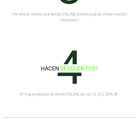
Por ahora, somos una tienda ONLINE, pronto podras visitar nuestro
showroom!
4
HACEN
DESCUENTOS?
SI! Hay productos en oferta ONLINE con un 10, 20 y 25% off.