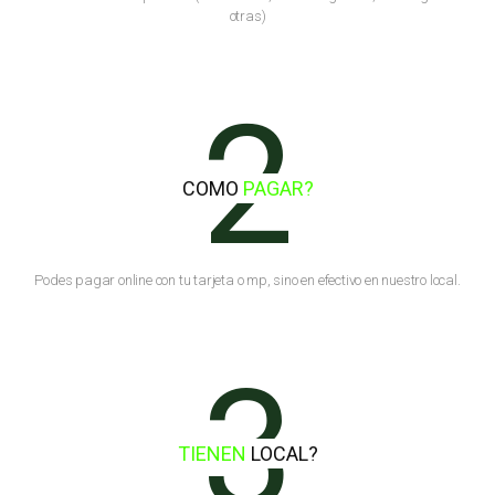
otras)
2
COMO
PAGAR?
Podes pagar online con tu tarjeta o mp, sino en efectivo en nuestro local.
3
TIENEN
LOCAL?