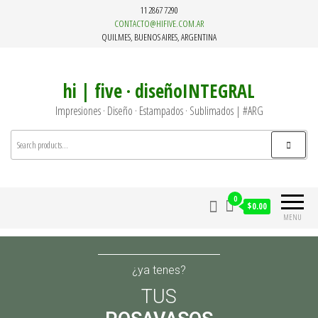
11 2867 7290
CONTACTO@HIFIVE.COM.AR
QUILMES, BUENOS AIRES, ARGENTINA
hi | five · diseñoINTEGRAL
Impresiones · Diseño · Estampados · Sublimados | #ARG
0
$0.00
MENU
¿ya tenes?
TUS