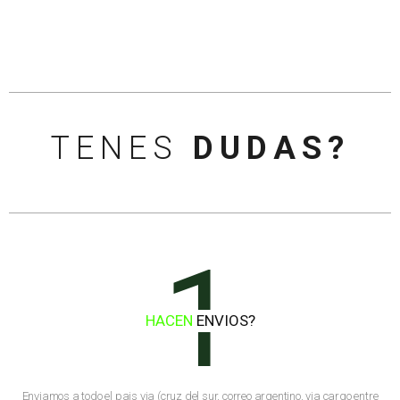
TENES
DUDAS?
1
HACEN
ENVIOS?
Enviamos a todo el pais via (cruz del sur, correo argentino, via cargo entre