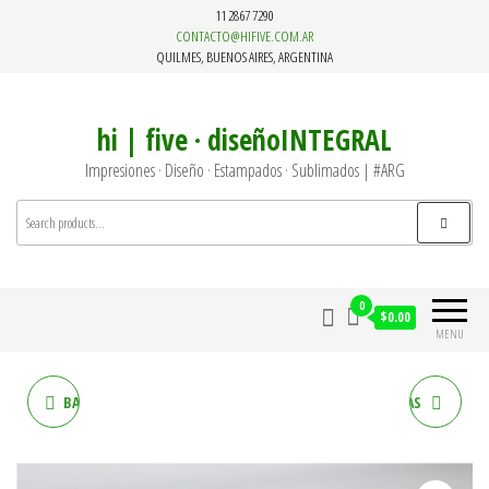
Skip
11 2867 7290
to
CONTACTO@HIFIVE.COM.AR
QUILMES, BUENOS AIRES, ARGENTINA
the
content
hi | five · diseñoINTEGRAL
Impresiones · Diseño · Estampados · Sublimados | #ARG
0
$0.00
MENU
BARBIJOS PERSONALIZADOS
REMERAS PERSONALIZADAS